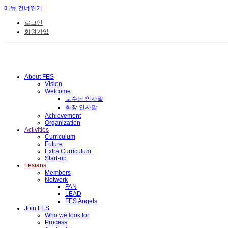
메뉴 건너뛰기
로그인
회원가입
About FES
Vision
Welcome
교수님 인사말
회장 인사말
Achievement
Organization
Activities
Curriculum
Future
Extra Curriculum
Start-up
Fesians
Members
Network
FAN
LEAD
FES Angels
Join FES
Who we look for
Process