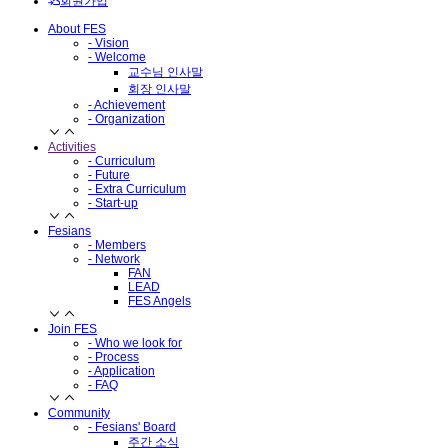
회원가입
About FES
- Vision
- Welcome
교수님 인사말
회장 인사말
- Achievement
- Organization
Activities
- Curriculum
- Future
- Extra Curriculum
- Start-up
Fesians
- Members
- Network
FAN
LEAD
FES Angels
Join FES
- Who we look for
- Process
- Application
- FAQ
Community
- Fesians' Board
주간 소식