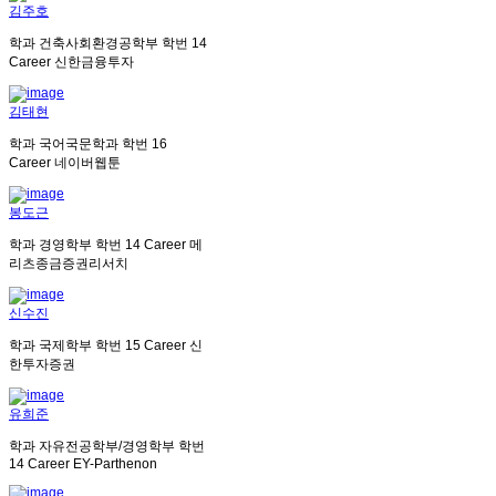
김주호
학과
건축사회환경공학부
학번
14
Career
신한금융투자
김태현
학과
국어국문학과
학번
16
Career
네이버웹툰
봉도근
학과
경영학부
학번
14
Career
메
리츠종금증권리서치
신수진
학과
국제학부
학번
15
Career
신
한투자증권
유희준
학과
자유전공학부/경영학부
학번
14
Career
EY-Parthenon