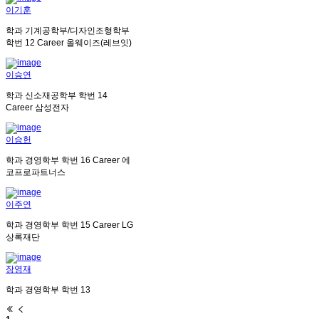
이기훈
학과
기계공학부/디자인조형학부
학번
12
Career
올웨이즈(레브잇)
이승연
학과
신소재공학부
학번
14
Career
삼성전자
이승헌
학과
경영학부
학번
16
Career
에
코프로파트너스
이주연
학과
경영학부
학번
15
Career
LG
상록재단
장영재
학과
경영학부
학번
13