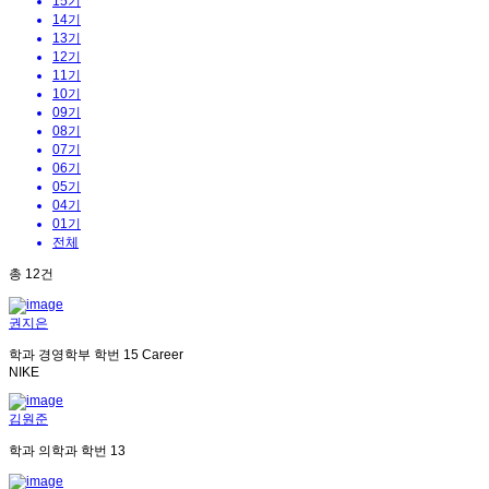
15기
14기
13기
12기
11기
10기
09기
08기
07기
06기
05기
04기
01기
전체
총
12
건
권지은
학과
경영학부
학번
15
Career
NIKE
김원준
학과
의학과
학번
13