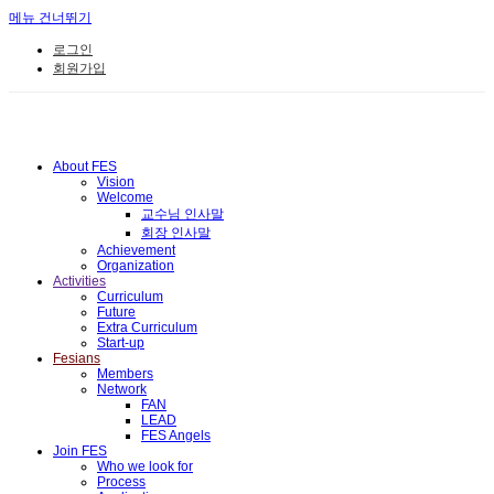
메뉴 건너뛰기
로그인
회원가입
About FES
Vision
Welcome
교수님 인사말
회장 인사말
Achievement
Organization
Activities
Curriculum
Future
Extra Curriculum
Start-up
Fesians
Members
Network
FAN
LEAD
FES Angels
Join FES
Who we look for
Process