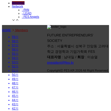
Members
Network
- FAN
- LEAD
- FES Angels
Members
HOME
Members
FUTURE ENTREPRENEURS'
59기
SOCIETY
58기
57기
주소 : 서울특별시 성북구 안암동 고려대
56기
학교 경영학과 기업가학회 FES
55기
대표자명
: 남대일 /
회장
: 이승열
54기
53기
president@fes.kr
52기
51기
Copyrightⓒ FES.KR 2026 All Right Reserved.
50기
49기
48기
47기
46기
45기
44기
43기
42기