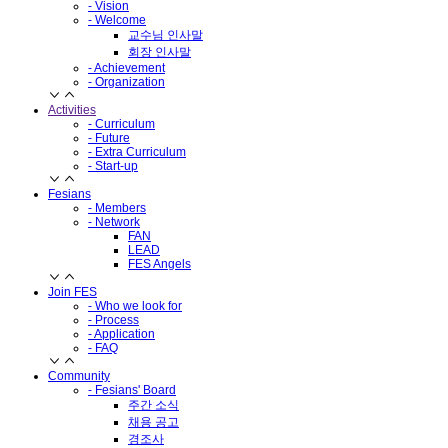
- Vision
- Welcome
교수님 인사말
회장 인사말
- Achievement
- Organization
Activities
- Curriculum
- Future
- Extra Curriculum
- Start-up
Fesians
- Members
- Network
FAN
LEAD
FES Angels
Join FES
- Who we look for
- Process
- Application
- FAQ
Community
- Fesians' Board
주간 소식
채용 공고
경조사