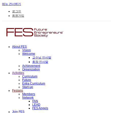
메뉴 건너뛰기
로그인
회원가입
About FES
Vision
Welcome
교수님 인사말
회장 인사말
Achievement
Organization
Activities
Curriculum
Future
Extra Curriculum
Start-up
Fesians
Members
Network
FAN
LEAD
FES Angels
Join FES