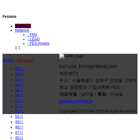
Fesians
Members
Network
- FAN
- LEAD
- FES Angels
Members
HOME
Members
FUTURE ENTREPRENEURS'
59기
SOCIETY
58기
57기
주소 : 서울특별시 성북구 안암동 고려대
56기
학교 경영학과 기업가학회 FES
55기
대표자명
: 남대일 /
회장
: 이승열
54기
53기
president@fes.kr
52기
51기
Copyrightⓒ FES.KR 2026 All Right Reserved.
50기
49기
48기
47기
46기