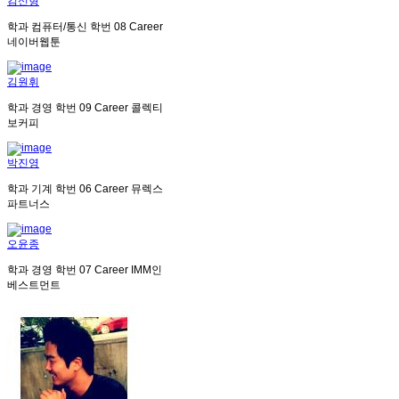
김신형
학과
컴퓨터/통신
학번
08
Career
네이버웹툰
김원휘
학과
경영
학번
09
Career
콜렉티
보커피
박진영
학과
기계
학번
06
Career
뮤렉스
파트너스
오윤종
학과
경영
학번
07
Career
IMM인
베스트먼트