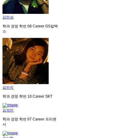
김민성
학과
경영
학번
08
Career
GS칼텍
스
김민지
학과
경영
학번
10
Career
SKT
김석민
학과
경영
학번
07
Career
프리랜
서