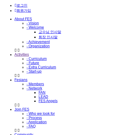
로그인
회원가입
About FES
- Vision
- Welcome
교수님 인사말
회장 인사말
- Achievement
- Organization
Activities
- Curriculum
- Future
- Extra Curriculum
- Start-up
Fesians
- Members
- Network
FAN
LEAD
FES Angels
Join FES
- Who we look for
- Process
- Application
- FAQ
Community